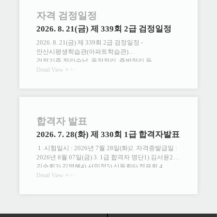
자격 검정일정
2026. 8. 21(금) 제 339회 2급 검정일정
2026. 8. 21(금) 제 339회 2급 검정일정 -
안산시평생학습관(아파트학습관)
검정기준 정리수납, 옷장정리, 주방정리 등
주거환경관리를 목적으로 공간을 정리하는 직무를
Detail View
>
>
>
평가함.시험일시 필기 : 2026년 8월 21일(금)
11:00~12:00 실기 : 2026년 8월 21일(금)
23:59분까지 제출시험장소 안산시평생학습관
(아파트학습관)응시조건 정리 수납 교육 출석률 80%
응시과정 시험일 일주일 전까지 담당 강사에게 고지
합격자 발표
후, 당일 시험장에서 접수 후 필기시험응 시 료 1.
2026. 7. 28(화) 제 330회 1급 합격자발표
필기, 실기, 검정(응시, 발급)료 : 55,000원 2.
시험응시 신청자명으로 검정료 입금 1) 현장 납부 :
1. 시험일시 : 2026년 7월 28일(화)2. 자격증발급일 :
시험장소에서 납부 2) 입금 : 응시회차+응시자
2026년 8월 07일(금) 3. 1급 합격자 명단1) 김서윤2)
성명 공간수납정리교육원 우리은행 1005-804-
김승희3) 김영혜4) 서민정5) 신동희6) 정은희 4.
381059검정방법 필기 : 마지막 수업일,
자격증 발송 안내 2026년 8월 07일(금)에 등기
Detail View
>
>
>
교육기관에서 응시 실기 : "견본 참고" 1)
발송됩니다.
제출품목 : 옷장 or 주방 중 선택(1) 2)홈페이지 ->
정리수납교육과정 -> 2급 -> 자료실 ※ 제목 : 제
339회 정리수납전문가 실기 제출 : 증명사진.jpg