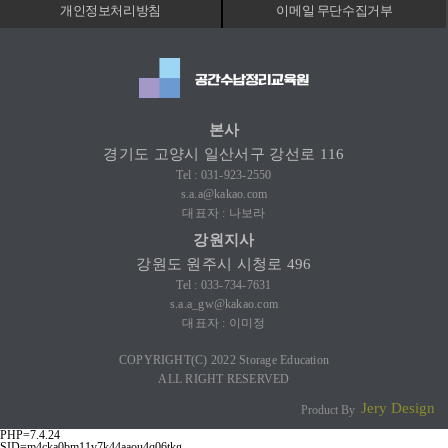
파일 1매 -> s.a.a@kakao.com ※ 제목 : 응시회차
개인정보처리방침
이메일 무단수집거부
+응시자 성명 합격기준 1. 필기 1) 객관식 27문제
+주관식2문제+서술형1문제 2) 100점 만점 3)
60점 이상 2. 실기 1) 100점 만점 2) 60점
이상합격자 발표 1. 2026년 8월 28일(금)및 2.
홈페이지 - 공지사항 - 합격자 발표자격증 발부 3.
합격자 발표 후 등기우편으로 발송환불규정 1. 검정
본사
접수마감.전까지 100%환불 2. 검정 당일 취소.시
30%공제 후 환불 3. 응시했을 시 취소 불가 4. 자격증
경기도 고양시 일산서구 강선로 116
제작 후 발급료 환불 불가
Tel : 031-923-2550
s.a.a@kakao.com
대표자 : 나보라
강원지사
강원도 원주시 시청로 496
Tel : 033-734-7631
s.a.a_gw@kakao.com
대표자 : 이미정
COPYRIGHT(C) 2022 Storage Education
ALL RIGHT RESERVED
Jery Design
Product By
PHP=7.4.24
SID=m4cka0bm11v7k44aaou4q06tkg