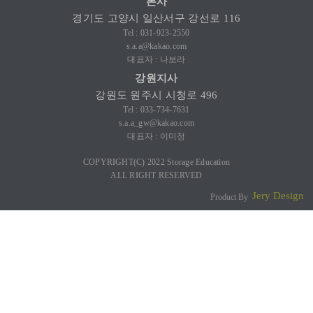
본사
경기도 고양시 일산서구 강선로 116
Tel : 031-923-2550
s.a.a@kakao.com
대표자 : 나보라
강원지사
강원도 원주시 시청로 496
Tel : 033-734-7631
s.a.a_gw@kakao.com
대표자 : 이미정
COPYRIGHT(C) 2022 Storage Education
ALL RIGHT RESERVED
Jery Design
Product By