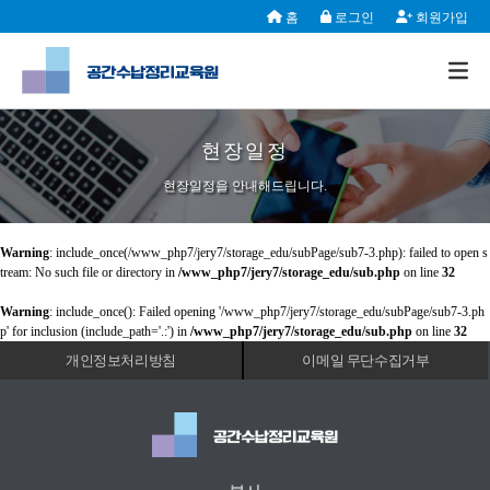
홈
로그인
회원가입
현장일정
현장일정을 안내해드립니다.
Warning
: include_once(/www_php7/jery7/storage_edu/subPage/sub7-3.php): failed to open s
tream: No such file or directory in
/www_php7/jery7/storage_edu/sub.php
on line
32
Warning
: include_once(): Failed opening '/www_php7/jery7/storage_edu/subPage/sub7-3.ph
p' for inclusion (include_path='.:') in
/www_php7/jery7/storage_edu/sub.php
on line
32
개인정보처리방침
이메일 무단수집거부