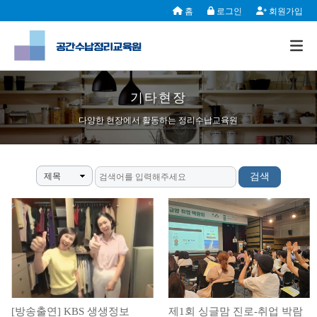
홈
로그인
회원가입
기타현장
다양한 현장에서 활동하는 정리수납교육원
제목
[방송출연] KBS 생생정보
제1회 싱글맘 진로-취업 박람