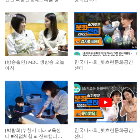
정리
[방송출연] MBC 생방송 오늘
한국마사회_렛츠런문화공간
아침
센터
[박람회]부천시 미래교육센
한국마사회_렛츠런문화공간
터 ■직업체험 in 진로캠퍼스-
센터