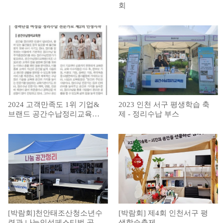
회
2024 고객만족도 1위 기업&
2023 인천 서구 평생학습 축
브랜드 공간수납정리교육원
제 - 정리수납 부스
: 출처 스포츠조선
[박람회]천안태조산청소년수
[박람회] 제4회 인천서구 평
련관 나눔인성페스티벌 공간
생학습축제