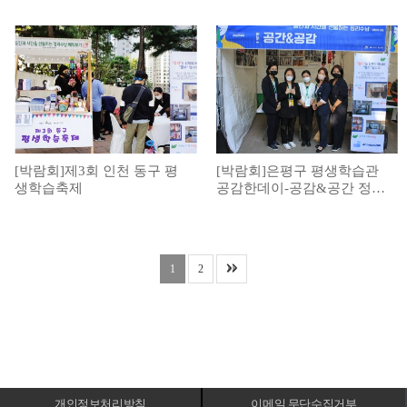
학부모 정리수납 부스운영
[박람회]제3회 인천 동구 평
[박람회]은평구 평생학습관
생학습축제
공감한데이-공감&공간 정리
수납 부스운영
1
2
개인정보처리방침
이메일 무단수집거부