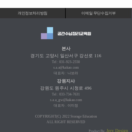
개인정보처리방침
이메일 무단수집거부
본사
경기도 고양시 일산서구 강선로 116
Tel : 031-923-2550
s.a.a@kakao.com
대표자 : 나보라
강원지사
강원도 원주시 시청로 496
Tel : 033-734-7631
s.a.a_gw@kakao.com
대표자 : 이미정
COPYRIGHT(C) 2022 Storage Education
ALL RIGHT RESERVED
Jery Design
Product By