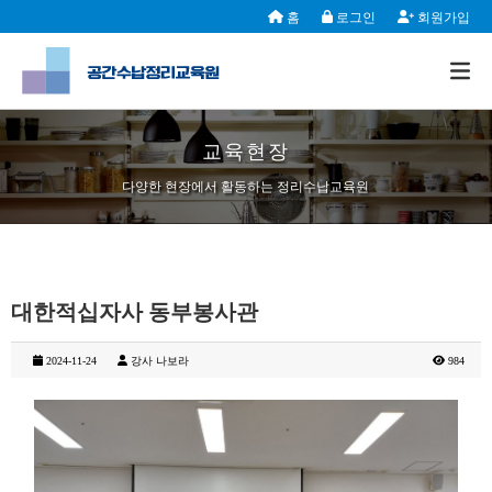
홈
로그인
회원가입
교육현장
다양한 현장에서 활동하는 정리수납교육원
대한적십자사 동부봉사관
2024-11-24
강사 나보라
984