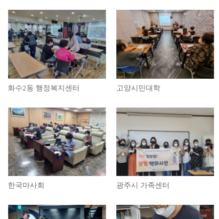
화수2동 행정복지센터
고양시민대학
한국마사회
광주시 가족센터